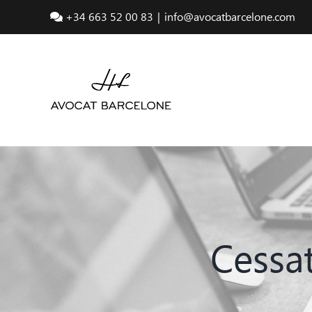
Passer
+34 663 52 00 83
|
info@avocatbarcelone.com
au
contenu
Cessat