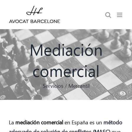
Saltar
al
contenido
Mediación
comercial
Servicios
/
Mercantil
La
mediación comercial
en España es un
método
adecuado de solución de conflictos (MASC)
que